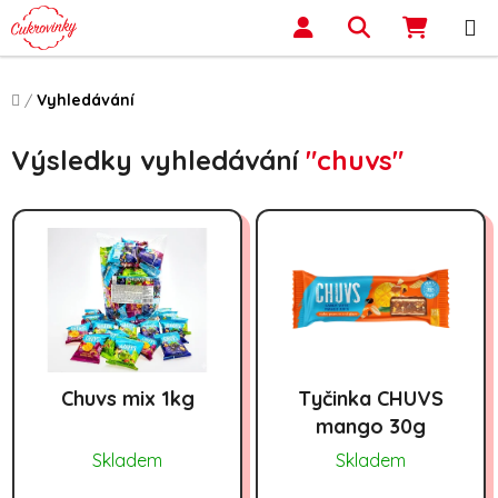
Přejít na obsah
Hledat
NÁKUP
Domů
/
Vyhledávání
Výsledky vyhledávání
"chuvs"
Výpis produktů
Chuvs mix 1kg
Tyčinka CHUVS
mango 30g
Skladem
Skladem