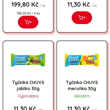
199,80 Kč
11,30 Kč
/ ks
/ ks
Měrná cena:
799,20 Kč / 4 ks
+
+
Tyčinka CHUVS
Tyčinka CHUVS
jablko 30g
meruňka 30g
Vyprodáno
Skladem
11,30 Kč
11,30 Kč
/ ks
/ ks