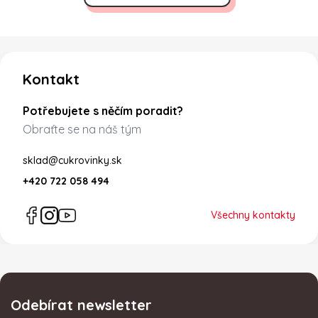
Zápatí
Kontakt
Potřebujete s něčím poradit?
Obraťte se na náš tým
sklad@cukrovinky.sk
+420 722 058 494
Všechny kontakty
Odebírat newsletter